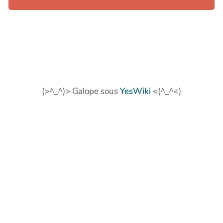
(>^_^)> Galope sous
YesWiki
<(^_^<)