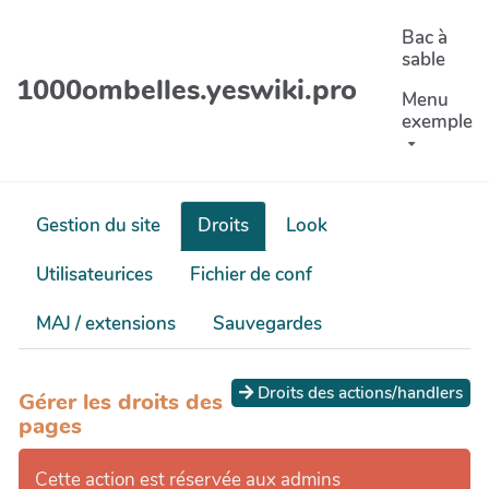
Aller au contenu principal
Bac à
sable
1000ombelles.yeswiki.pro
Menu
exemple
Gestion du site
Droits
Look
Utilisateurices
Fichier de conf
MAJ / extensions
Sauvegardes
Droits des actions/handlers
Gérer les droits des
pages
Cette action est réservée aux admins