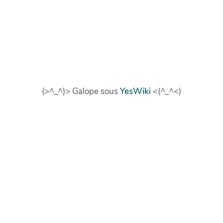
(>^_^)> Galope sous
YesWiki
<(^_^<)